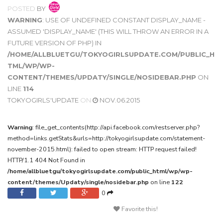
POSTED
BY
WARNING
: USE OF UNDEFINED CONSTANT DISPLAY_NAME -
ASSUMED 'DISPLAY_NAME' (THIS WILL THROW AN ERROR IN A
FUTURE VERSION OF PHP) IN
/HOME/ALLBLUETGU/TOKYOGIRLSUPDATE.COM/PUBLIC_H
TML/WP/WP-
CONTENT/THEMES/UPDATY/SINGLE/NOSIDEBAR.PHP
ON
LINE
114
TOKYOGIRLS'UPDATE
ON
NOV.06.2015
Warning
: file_get_contents(http://api.facebook.com/restserver.php?
method=links.getStats&urls=http://tokyogirlsupdate.com/statement-
november-2015.html): failed to open stream: HTTP request failed!
HTTP/1.1 404 Not Found in
/home/allbluetgu/tokyogirlsupdate.com/public_html/wp/wp-
content/themes/Updaty/single/nosidebar.php
on line
122
0
Favorite this!