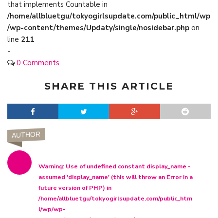
that implements Countable in
/home/allbluetgu/tokyogirlsupdate.com/public_html/wp
/wp-content/themes/Updaty/single/nosidebar.php
on
line
211
-
0 Comments
SHARE THIS ARTICLE
AUTHOR
Warning
: Use of undefined constant display_name -
assumed 'display_name' (this will throw an Error in a
future version of PHP) in
/home/allbluetgu/tokyogirlsupdate.com/public_htm
l/wp/wp-