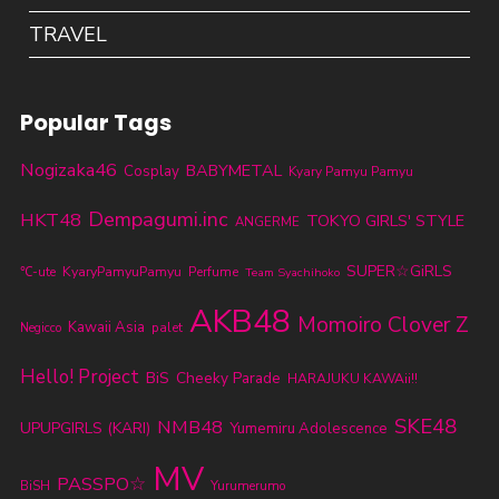
TRAVEL
Popular Tags
Nogizaka46
BABYMETAL
Cosplay
Kyary Pamyu Pamyu
Dempagumi.inc
HKT48
TOKYO GIRLS' STYLE
ANGERME
SUPER☆GiRLS
KyaryPamyuPamyu
℃-ute
Perfume
Team Syachihoko
AKB48
Momoiro Clover Z
Kawaii Asia
palet
Negicco
Hello! Project
BiS
Cheeky Parade
HARAJUKU KAWAii!!
SKE48
NMB48
UPUPGIRLS (KARI)
Yumemiru Adolescence
MV
PASSPO☆
BiSH
Yurumerumo