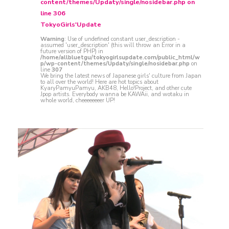
content/themes/Updaty/single/nosidebar.php
on
line
306
TokyoGirls'Update
Warning
: Use of undefined constant user_description -
assumed 'user_description' (this will throw an Error in a
future version of PHP) in
/home/allbluetgu/tokyogirlsupdate.com/public_html/w
p/wp-content/themes/Updaty/single/nosidebar.php
on
line
307
We bring the latest news of Japanese girls' culture from Japan
to all over the world! Here are hot topics about
KyaryPamyuPamyu, AKB48, Hello!Project, and other cute
Jpop artists. Everybody wanna be KAWAii, and wotaku in
whole world, cheeeeeeeer UP!