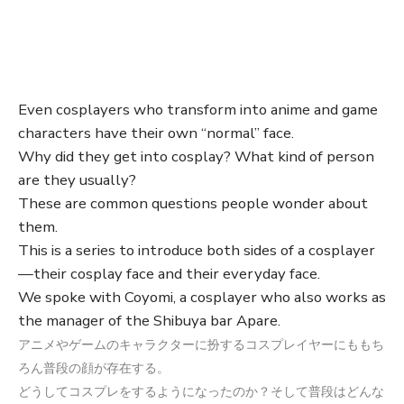
Even cosplayers who transform into anime and game
characters have their own “normal” face.
Why did they get into cosplay? What kind of person
are they usually?
These are common questions people wonder about
them.
This is a series to introduce both sides of a cosplayer
—their cosplay face and their everyday face.
We spoke with Coyomi, a cosplayer who also works as
the manager of the Shibuya bar Apare.
アニメやゲームのキャラクターに扮するコスプレイヤーにももち
ろん普段の顔が存在する。
どうしてコスプレをするようになったのか？そして普段はどんな