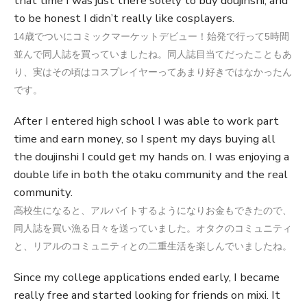
that time I was just there solely to buy doujinshi, and
to be honest I didn’t really like cosplayers.
14歳でついにコミックマーケットデビュー！始発で行って5時間
並んで同人誌を買っていましたね。同人誌目当てだったこともあ
り、実はその頃はコスプレイヤーってあまり好きではなかったん
です。
After I entered high school I was able to work part
time and earn money, so I spent my days buying all
the doujinshi I could get my hands on. I was enjoying a
double life in both the otaku community and the real
community.
高校生になると、アルバイトするようになりお金もできたので、
同人誌を買い漁る日々を送っていました。オタクのコミュニティ
と、リアルのコミュニティとの二重生活を楽しんでいましたね。
Since my college applications ended early, I became
really free and started looking for friends on mixi. It