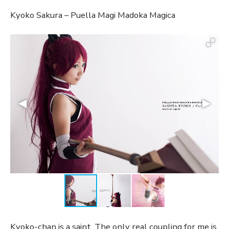
Kyoko Sakura – Puella Magi Madoka Magica
Kyoko-chan is a saint. The only real coupling for me is