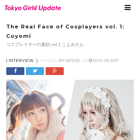
The Real Face of Cosplayers vol. 1:
Coyomi
コスプレイヤーの素顔 vol.1 こよみさん
|
INTERVIEW
|
POSTED
BY
NESSIE
ON
NOV.06.2017