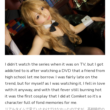
I didn’t watch the series when it was on TV, but I got
addicted to is after watching a DVD that a friend from
high school let me borrow. I was fairly late on the
trend, but for myself as I was watching it, I fell in love
with it anyway, and with that fever still burning hot
it was the first cosplay that I did at Comiket so it’s a
character full of fond memories for me.
リアルタイムで見ていたわけではなかったのですが、高校時代の